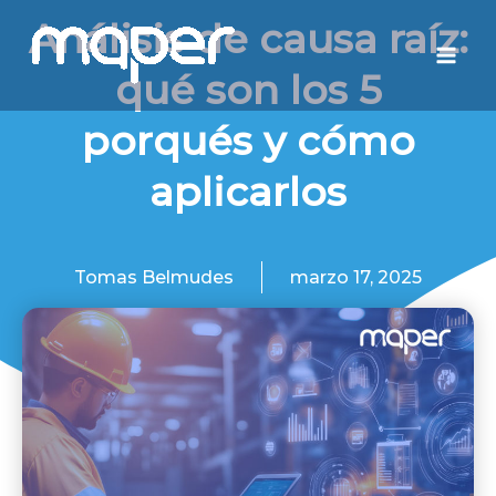
Ir
Mai
Análisis de causa raíz:
al
Men
qué son los 5
contenido
porqués y cómo
aplicarlos
Tomas Belmudes
marzo 17, 2025