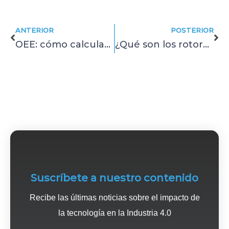
Prev
Ne
ANTERIOR
POSTERIOR
OEE: cómo calcular la eficiencia operativa de tus equipos
¿Qué son los rotores en motores eléctricos y cómo mantenerlos?
Suscríbete a nuestro contenido
Recibe las últimas noticias sobre el impacto de
la tecnología en la Industria 4.0