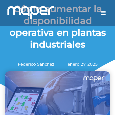
Ir
Mai
Cómo aumentar la
al
Men
disponibilidad
contenido
operativa en plantas
industriales
Federico Sanchez
enero 27, 2025