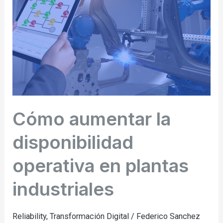
disponibilidad
operativa
en
plantas
industriales
Cómo aumentar la
disponibilidad
operativa en plantas
industriales
Reliability
,
Transformación Digital
/
Federico Sanchez