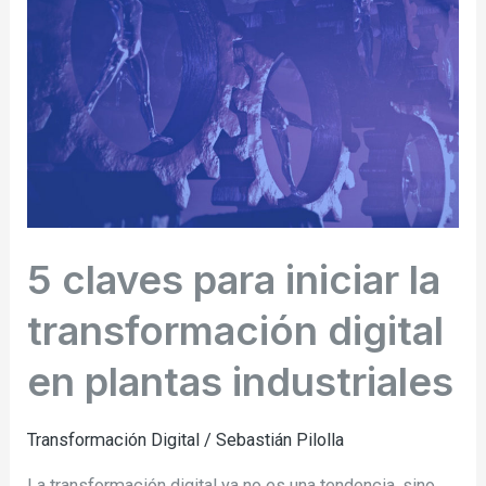
iniciar
la
transformación
digital
en
plantas
industriales
5 claves para iniciar la
transformación digital
en plantas industriales
Transformación Digital
/
Sebastián Pilolla
La transformación digital ya no es una tendencia, sino